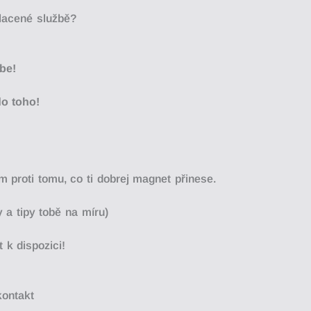
?
placené službě?
ebe!
do toho!
 proti tomu, co ti dobrej magnet přinese.
 a tipy tobě na míru)
 k dispozici!
ontakt