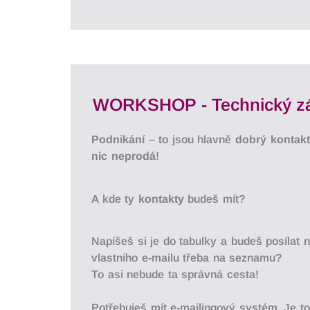
WORKSHOP - Technický zák
Podnikání
– to jsou hlavně
dobrý kontak
nic neprodá
!
A kde ty
kontakty
budeš mít?
Napíšeš si je do tabulky a budeš posílat 
vlastního e-mailu třeba na seznamu?
To asi nebude ta správná cesta!
Potřebuješ mít e-mailingový systém. Je t