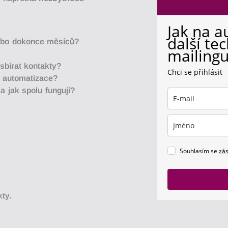
Jak na a
další tec
ebo
dokonce
mě
sí
ců?
mailing
 sbírat kontakty?
Chci se přihlásit
e automatizace?
a jak spolu fungují?
Souhlasím se
zá
kty.