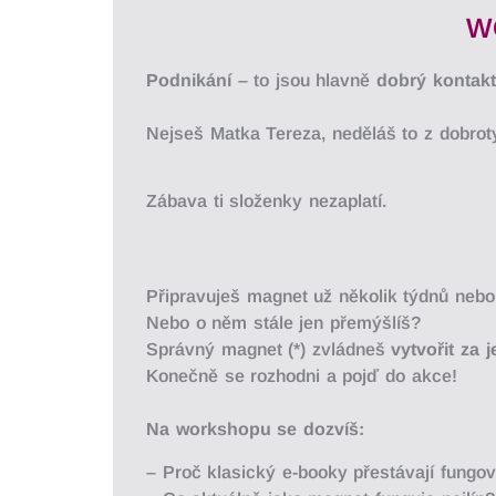
Přeskočit
WO
na
obsah
Podnikání
– to jsou hlavně
dobrý kontak
Nejseš Matka Tereza, neděláš to z dobroty
Zábava ti složenky nezaplatí.
Př
ipravuješ
magnet
už
ně
kolik
tý
dnů
neb
Nebo
o
ně
m
stá
le
jen
př
emýš
líš?
Sprá
vný
magnet (*)
zvlá
dneš
vytvoř
it
za
Koneč
ně
se
rozhodni
a
pojď
do
akce!
Na
workshopu
se
dozvíš:
–
Proč
klasický
e-booky
př
está
vají
fungov