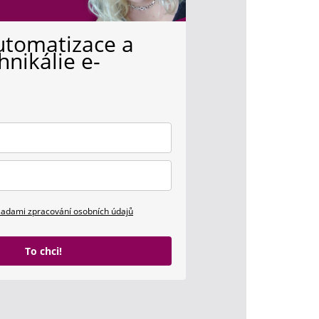
utomatizace a
hnikálie e-
u
sadami zpracování osobních údajů
To chci!