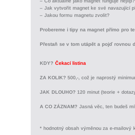
–
Co
aktuá
lně
jako
magnet
funguje
nejlíp
– Jak vytvořit magnet ke své navazující 
–
Jakou
formu
magnetu
zvolit?
Probereme
i
tipy
na
magnet
pří
mo
pro
t
Přestaň se v tom utápět a pojď rovnou 
KDY?
Čekací listina
ZA KOLIK?
500,-, což je naprostý minimum
JAK DLOUHO?
120 minut (teorie + dotazy
A CO ZÁZNAM?
Jasná věc, ten budeš mít
* hodnotný obsah výměnou za e-mailový k