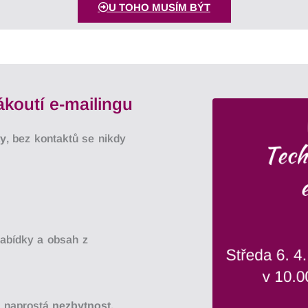
U TOHO MUSÍM BÝT
outí e-mailingu
ty
, bez kontaktů se nikdy
nabídky a obsah z
o naprostá
nezbytnost
.