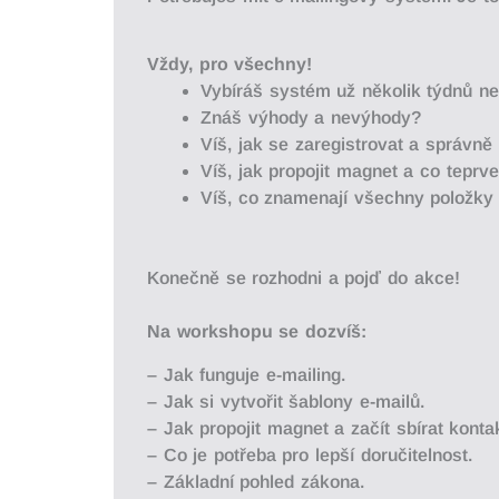
Vždy, pro všechny!
Vybíráš systém
už
ně
kolik
tý
dnů
n
Znáš výhody a nevýhody?
Víš, jak se zaregistrovat a správně
Víš, jak propojit magnet a co teprv
Víš, co znamenají všechny položky 
Koneč
ně
se
rozhodni
a
pojď
do
akce!
Na
workshopu
se
dozvíš:
– Jak funguje e-mailing.
– Jak si vytvořit šablony e-mailů.
– Jak propojit magnet a začít sbírat konta
– Co je potřeba pro lepší doručitelnost.
– Základní pohled zákona.