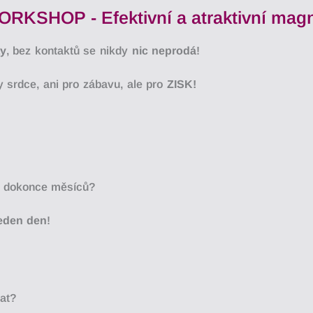
RKSHOP - Efektivní a atraktivní mag
ty
, bez kontaktů se nikdy
nic neprodá
!
 srdce, ani pro zábavu, ale pro
ZISK!
o
dokonce
mě
sí
ců?
jeden
den
!
at?