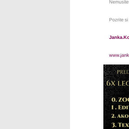
Nemusíte 
Pozrite s
Janka.K
www.jank