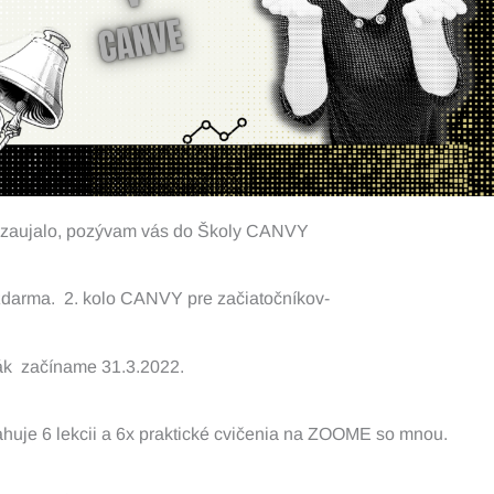
o zaujalo, pozývam vás do Školy CANVY
zdarma. 2. kolo CANVY pre začiatočníkov-
ák začíname 31.3.2022.
huje 6 lekcii a 6x praktické cvičenia na ZOOME so mnou.