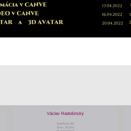
Václav Radošinský
Staňkova 8b
Brno, 60200