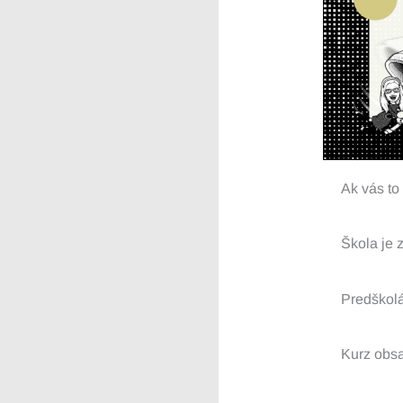
Ak vás t
Škola je 
Predškol
Kurz obsa