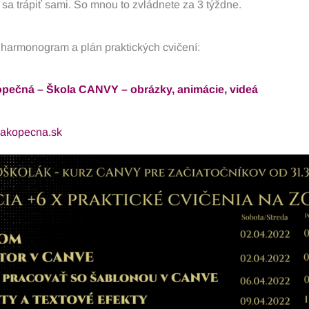
sa trápiť sami. So mnou to zvládnete za 3 týždne.
i harmonogram a plán praktických cvičení:
ope
č
ná – Škola CANVY – obrázky, animácie, videá
akopecna.sk