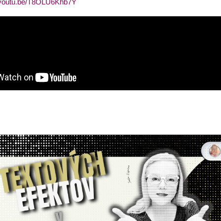
//youtu.be/T8OLU6Khb7Y