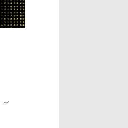
ši váš