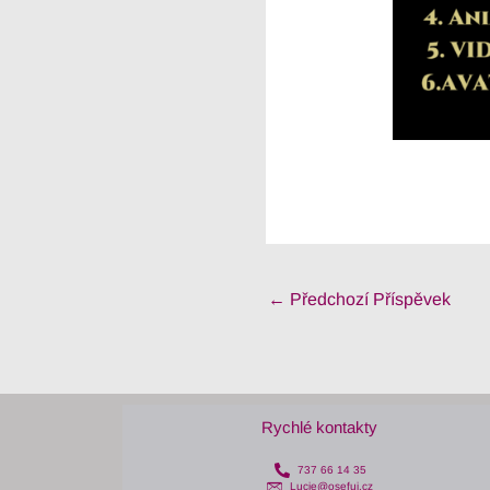
←
Předchozí Příspěvek
Rychlé kontakty
737 66 14 35
Lucie@osefuj.cz