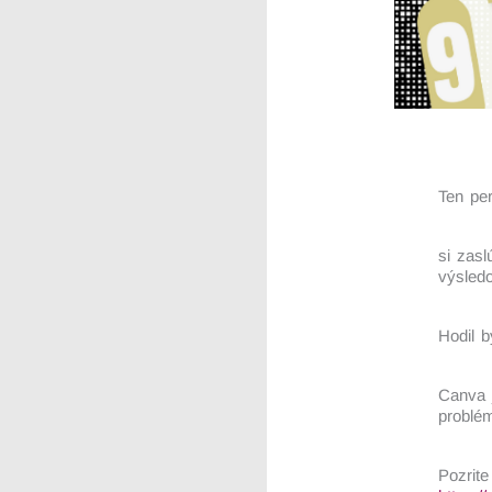
Ten per
si zasl
výsled
Hodil b
Canva j
problé
Pozrite